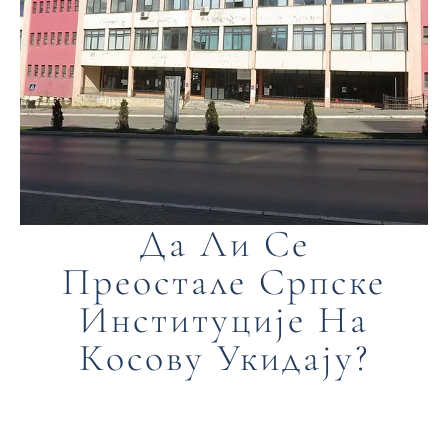
Да Ли Се
Преостале Српске
Институције На
Косову Укидају?