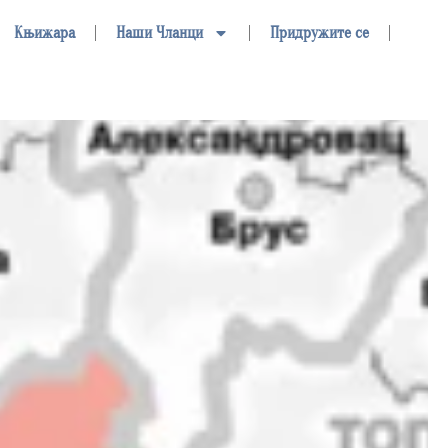
Књижара
Наши Чланци
Придружите се