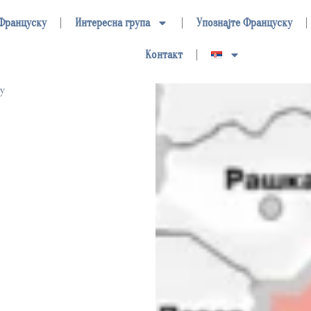
 Француску
Интересна група
Упознајте Француску
Контакт
у