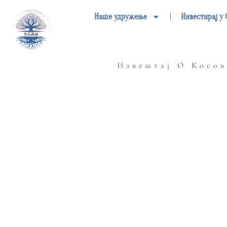
Пређи
Наше удружење
Инвестирај у
на
садржај
Извештај О Косов