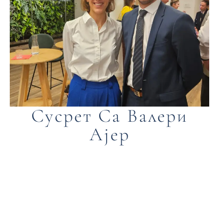
Сусрет Са Валери
Ајер