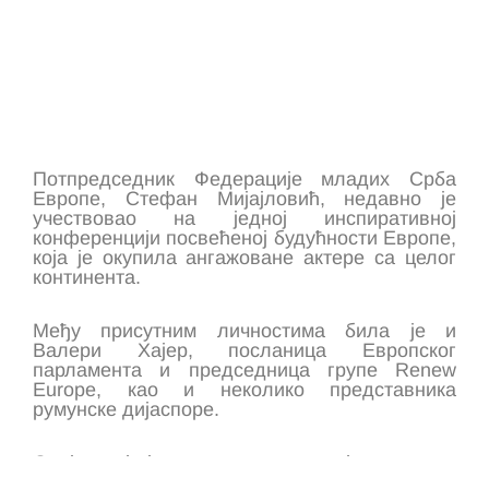
Потпредседник Федерације младих Срба
Европе, Стефан Мијајловић, недавно је
учествовао на једној инспиративној
конференцији посвећеној будућности Европе,
која је окупила ангажоване актере са целог
континента.
Међу присутним личностима била је и
Валери Хајер, посланица Европског
парламента и председница групе Renew
Europe, као и неколико представника
румунске дијаспоре.
Овај догађај, одржан у знаку међукултурног
дијалога и европске сарадње, омогућио је