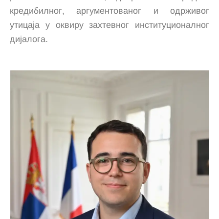
кредибилног, аргументованог и одрживог
утицаја у оквиру захтевног институционалног
дијалога.