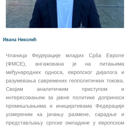
Ивана Николић
Чланица Федерације младих Срба Европе
(ФМСЕ), ангажована је на питањима
међународних односа, европског дијалога и
разумевања савремених геополитичких токова.
Својим аналитичким приступом и
интересовањем за јавне политике доприноси
промишљањима и иницијативама Федерације
усмереним ка јачању размене, сарадње и
представљању српске омладине у европском