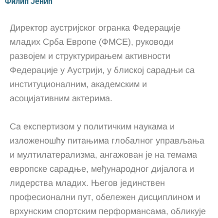
Филип Јенић
Директор аустријског огранка Федерације
младих Срба Европе (ФМСЕ), руководи
развојем и структурирањем активности
Федерације у Аустрији, у блиској сарадњи са
институционалним, академским и
асоцијативним актерима.
Са експертизом у политичким наукама и
изложеношћу питањима глобалног управљања
и мултилатерализма, ангажован је на темама
европске сарадње, међународног дијалога и
лидерства младих. Његов јединствен
професионални пут, обележен дисциплином и
врхунским спортским перформансама, обликује