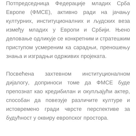
Потпредседница Федерације младих Срба
Европе (ФМСЕ), активно ради на јачању
културних, институционалних и људских веза
између младих у Европи и Србији. Њено
деловање одликује се конкретним и стратешким
приступом усмереним ка сарадњи, преношењу
знања и изградњи одрживих пројеката.
Посвећена захтевном институционалном
дијалогу, доприноси томе да ФМСЕ буде
препознат као кредибилан и окупљајући актер,
способан да повезује различите културе и
истовремено гради чврсте перспективе за
будућност у оквиру европског простора.