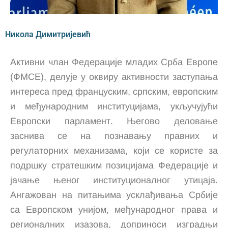
Никола Димитријевић
Активни члан Федерације младих Срба Европе
(ФМСЕ), делује у оквиру активности заступања
интереса пред француским, српским, европским
и међународним институцијама, укључујући
Европски парламент. Његово деловање
заснива се на познавању правних и
регулаторних механизама, који се користе за
подршку стратешким позицијама Федерације и
јачање њеног институционалног утицаја.
Ангажован на питањима усклађивања Србије
са Европском унијом, међународног права и
регионалних изазова, доприноси изградњи