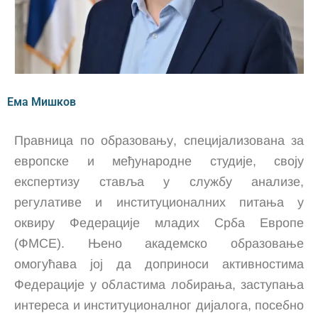
Ема Мишков
Правница по образовању, специјализована за
европске и међународне студије, своју
експертизу ставља у службу анализе,
регулативе и институционалних питања у
оквиру Федерације младих Срба Европе
(ФМСЕ). Њено академско образовање
омогућава јој да доприноси активностима
Федерације у областима лобирања, заступања
интереса и институционалног дијалога, посебно