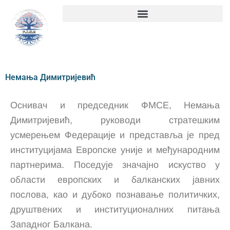
Пређи
на
садржај
Немања Димитријевић
Оснивач и председник ФМСЕ, Немања
Димитријевић, руководи стратешким
усмерењем Федерације и представља је пред
институцијама Европске уније и међународним
партнерима. Поседује значајно искуство у
области европских и балканских јавних
послова, као и дубоко познавање политичких,
друштвених и институционалних питања
Западног Балкана.