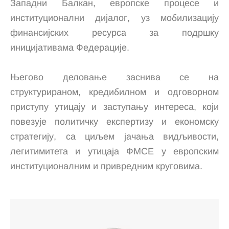
Западни Балкан, европске процесе и
институционални дијалог, уз мобилизацију
финансијских ресурса за подршку
иницијативама Федерације.
Његово деловање заснива се на
структурираном, кредибилном и одговорном
приступу утицају и заступању интереса, који
повезује политичку експертизу и економску
стратегију, са циљем јачања видљивости,
легитимитета и утицаја ФМСЕ у европским
институционалним и привредним круговима.