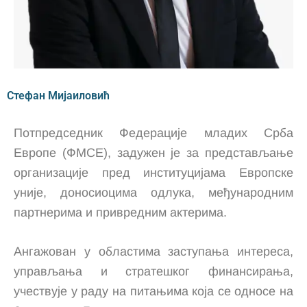
Стефан Мијаиловић
Потпредседник Федерације младих Срба
Европе (ФМСЕ), задужен је за представљање
организације пред институцијама Европске
уније, доносиоцима одлука, међународним
партнерима и привредним актерима.
Ангажован у областима заступања интереса,
управљања и стратешког финансирања,
учествује у раду на питањима која се односе на