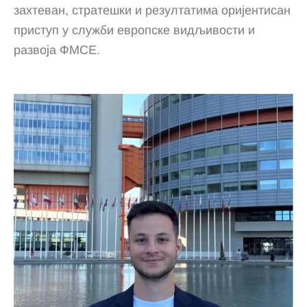
захтеван, стратешки и резултатима оријентисан
приступ у служби европске видљивости и
развоја ФМСЕ.