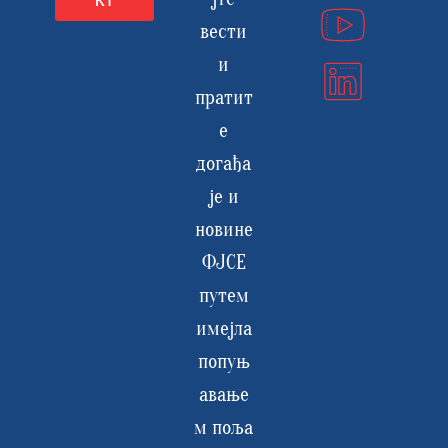
КТ
вести
и
пратит
е
догађа
је и
новине
ФЈСЕ
путем
имејла
попуњ
авање
м поља