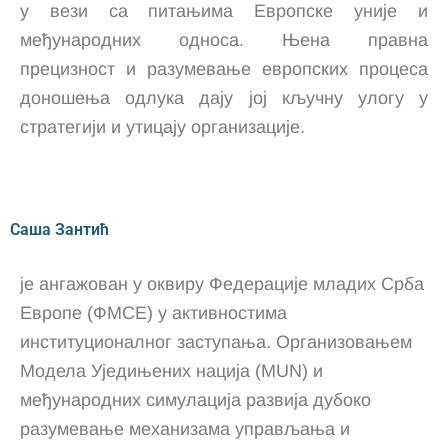
у вези са питањима Европске уније и
међународних односа. Њена правна
прецизност и разумевање европских процеса
доношења одлука дају јој кључну улогу у
стратегији и утицају организације.
Саша Зантић
је ангажован у оквиру Федерације младих Срба
Европе (ФМСЕ) у активностима
институционалног заступања. Организовањем
Модела Уједињених нација (MUN) и
међународних симулација развија дубоко
разумевање механизама управљања и