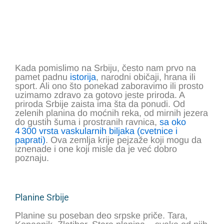
Kada pomislimo na Srbiju, često nam prvo na
pamet padnu
istorija
, narodni običaji, hrana ili
sport. Ali ono što ponekad zaboravimo ili prosto
uzimamo zdravo za gotovo jeste priroda. A
priroda Srbije zaista ima šta da ponudi
. Od
zelenih planina do moćnih reka, od mirnih jezera
do gustih šuma i prostranih ravnica,
sa
oko
4 300 vrsta vaskularnih biljaka (cvetnice i
paprati)
.
Ova zemlja krije pejzaže koji mogu da
iznenade i one koji misle da je već dobro
poznaju.
Planine Srbije
Planine su poseban deo srpske priče. Tara,