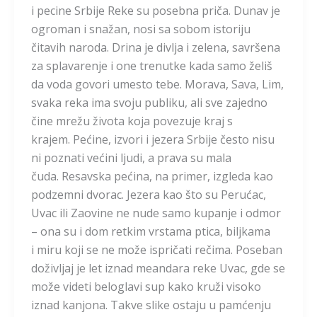
i pecine Srbije Reke su posebna priča. Dunav je
ogroman i snažan, nosi sa sobom istoriju
čitavih naroda. Drina je divlja i zelena, savršena
za splavarenje i one trenutke kada samo želiš
da voda govori umesto tebe. Morava, Sava, Lim,
svaka reka ima svoju publiku, ali sve zajedno
čine mrežu života koja povezuje kraj s
krajem. Pećine, izvori i jezera Srbije često nisu
ni poznati većini ljudi, a prava su mala
čuda. Resavska pećina, na primer, izgleda kao
podzemni dvorac. Jezera kao što su Perućac,
Uvac ili Zaovine ne nude samo kupanje i odmor
– ona su i dom retkim vrstama ptica, biljkama
i miru koji se ne može ispričati rečima. Poseban
doživljaj je let iznad meandara reke Uvac, gde se
može videti beloglavi sup kako kruži visoko
iznad kanjona. Takve slike ostaju u pamćenju