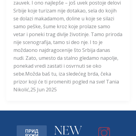
zauvek. I ono najlepše – još uvek postoje delovi
Srbije koje turizam nije dotakao, sela do kojih
se dolazi makadamom, doline u koje se silazi
samo peške, šume kroz koje prolaze samo
vetar i poneki trag divlje životinje. Tamo priroda
nije scenografija, tamo si deo nje. I to je
moždaono najdragocenije što Srbija danas
nudi. Zato, umesto da stalno gledamo napolje,
ponekad vredi zastati i osvrnuti se oko
sebe.Možda baš tu, iza sledećeg brda, čeka
prizor koji će ti promeniti pogled na sve! Tania
Nikolić,25 Jun 2025
NEW
ПРИД
РУЖИ