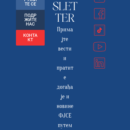
ТЕ СЕ
SLET
ПОДР
TER
ЖИТЕ
НАС
Прима
КОНТА
јте
КТ
вести
и
пратит
е
догађа
је и
новине
ФЈСЕ
путем