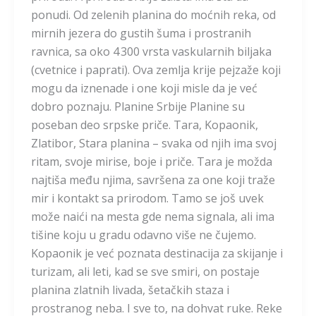
ponudi. Od zelenih planina do moćnih reka, od
mirnih jezera do gustih šuma i prostranih
ravnica, sa oko 4 300 vrsta vaskularnih biljaka
(cvetnice i paprati). Ova zemlja krije pejzaže koji
mogu da iznenade i one koji misle da je već
dobro poznaju. Planine Srbije Planine su
poseban deo srpske priče. Tara, Kopaonik,
Zlatibor, Stara planina – svaka od njih ima svoj
ritam, svoje mirise, boje i priče. Tara je možda
najtiša među njima, savršena za one koji traže
mir i kontakt sa prirodom. Tamo se još uvek
može naići na mesta gde nema signala, ali ima
tišine koju u gradu odavno više ne čujemo.
Kopaonik je već poznata destinacija za skijanje i
turizam, ali leti, kad se sve smiri, on postaje
planina zlatnih livada, šetačkih staza i
prostranog neba. I sve to, na dohvat ruke. Reke