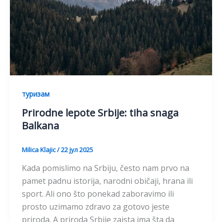
туризам
Prirodne lepote Srbije: tiha snaga
Balkana
Milica Klajic
/
22 јул 2025
Kada pomislimo na Srbiju, često nam prvo na
pamet padnu istorija, narodni običaji, hrana ili
sport. Ali ono što ponekad zaboravimo ili
prosto uzimamo zdravo za gotovo jeste
priroda. A priroda Srbije zaista ima šta da