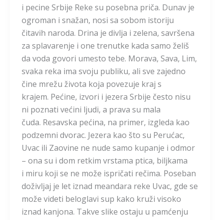
i pecine Srbije Reke su posebna priča. Dunav je
ogroman i snažan, nosi sa sobom istoriju
čitavih naroda. Drina je divlja i zelena, savršena
za splavarenje i one trenutke kada samo želiš
da voda govori umesto tebe. Morava, Sava, Lim,
svaka reka ima svoju publiku, ali sve zajedno
čine mrežu života koja povezuje kraj s
krajem. Pećine, izvori i jezera Srbije često nisu
ni poznati većini ljudi, a prava su mala
čuda. Resavska pećina, na primer, izgleda kao
podzemni dvorac. Jezera kao što su Perućac,
Uvac ili Zaovine ne nude samo kupanje i odmor
– ona su i dom retkim vrstama ptica, biljkama
i miru koji se ne može ispričati rečima. Poseban
doživljaj je let iznad meandara reke Uvac, gde se
može videti beloglavi sup kako kruži visoko
iznad kanjona. Takve slike ostaju u pamćenju