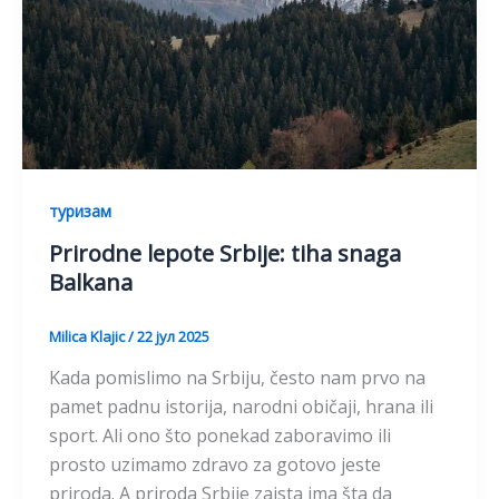
туризам
Prirodne lepote Srbije: tiha snaga
Balkana
Milica Klajic
/
22 јул 2025
Kada pomislimo na Srbiju, često nam prvo na
pamet padnu istorija, narodni običaji, hrana ili
sport. Ali ono što ponekad zaboravimo ili
prosto uzimamo zdravo za gotovo jeste
priroda. A priroda Srbije zaista ima šta da