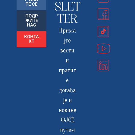
ТЕ СЕ
SLET
ПОДР
TER
ЖИТЕ
НАС
Прима
КОНТА
јте
КТ
вести
и
пратит
е
догађа
је и
новине
ФЈСЕ
путем