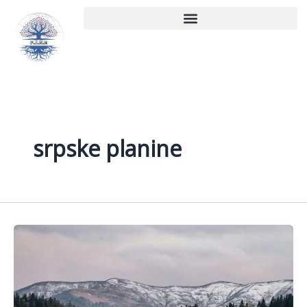
Пређи
на
садржај
srpske planine