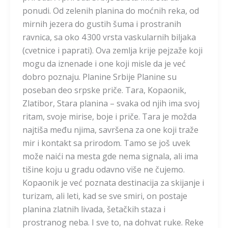
ponudi. Od zelenih planina do moćnih reka, od
mirnih jezera do gustih šuma i prostranih
ravnica, sa oko 4 300 vrsta vaskularnih biljaka
(cvetnice i paprati). Ova zemlja krije pejzaže koji
mogu da iznenade i one koji misle da je već
dobro poznaju. Planine Srbije Planine su
poseban deo srpske priče. Tara, Kopaonik,
Zlatibor, Stara planina – svaka od njih ima svoj
ritam, svoje mirise, boje i priče. Tara je možda
najtiša među njima, savršena za one koji traže
mir i kontakt sa prirodom. Tamo se još uvek
može naići na mesta gde nema signala, ali ima
tišine koju u gradu odavno više ne čujemo.
Kopaonik je već poznata destinacija za skijanje i
turizam, ali leti, kad se sve smiri, on postaje
planina zlatnih livada, šetačkih staza i
prostranog neba. I sve to, na dohvat ruke. Reke