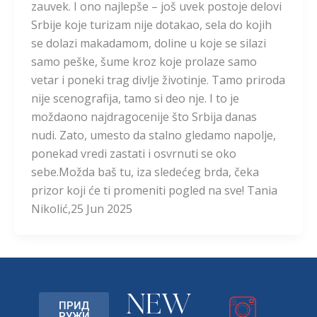
zauvek. I ono najlepše – još uvek postoje delovi
Srbije koje turizam nije dotakao, sela do kojih
se dolazi makadamom, doline u koje se silazi
samo peške, šume kroz koje prolaze samo
vetar i poneki trag divlje životinje. Tamo priroda
nije scenografija, tamo si deo nje. I to je
moždaono najdragocenije što Srbija danas
nudi. Zato, umesto da stalno gledamo napolje,
ponekad vredi zastati i osvrnuti se oko
sebe.Možda baš tu, iza sledećeg brda, čeka
prizor koji će ti promeniti pogled na sve! Tania
Nikolić,25 Jun 2025
NEW
ПРИД
РУЖИ