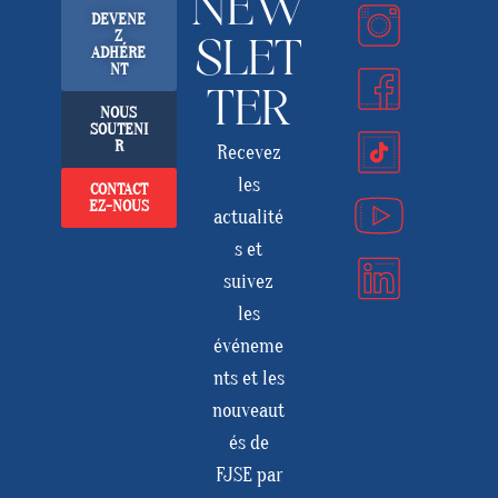
NEW
DEVENE
Z
SLET
ADHÉRE
NT
TER
NOUS
SOUTENI
R
Recevez
les
CONTACT
EZ-NOUS
actualité
s et
suivez
les
événeme
nts et les
nouveaut
és de
FJSE par