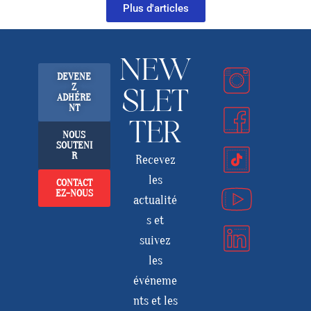
Plus d'articles
NEW
DEVENE
Z
SLET
ADHÉRE
NT
TER
NOUS
SOUTENI
R
Recevez
les
CONTACT
EZ-NOUS
actualité
s et
suivez
les
événeme
nts et les