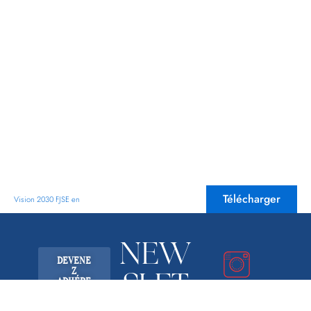
Télécharger
Vision 2030 FJSE en
NEW
DEVENE
Z
SLET
ADHÉRE
NT