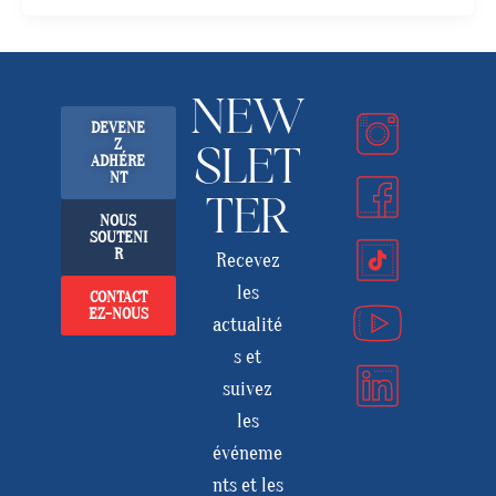
NEW
DEVENE
Z
SLET
ADHÉRE
NT
TER
NOUS
SOUTENI
R
Recevez
les
CONTACT
EZ-NOUS
actualité
s et
suivez
les
événeme
nts et les