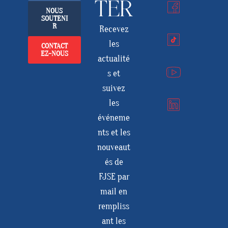
TER
NOUS
SOUTENI
R
Recevez
les
CONTACT
EZ-NOUS
actualité
s et
suivez
les
événeme
nts et les
nouveaut
és de
FJSE par
mail en
rempliss
ant les