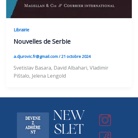
Librairie
Nouvelles de Serbie
a.djurovic.fr@gmail.com
/
21 octobre 2024
Svetislav Basara, David Albahari, Vladimir
Pištalo, Jelena Lengold
NEW
DEVENE
Z
SLET
ADHÉRE
NT