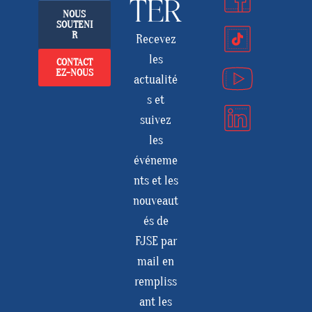
TER
NOUS
SOUTENI
R
Recevez
les
CONTACT
EZ-NOUS
actualité
s et
suivez
les
événeme
nts et les
nouveaut
és de
FJSE par
mail en
rempliss
ant les