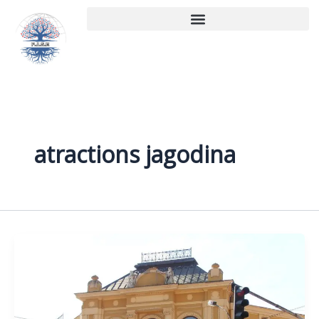
Aller
au
contenu
atractions jagodina