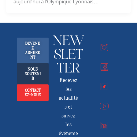
aujourd’hui à l’Olympique Lyonnais,…
NEW
DEVENE
Z
SLET
ADHÉRE
NT
TER
NOUS
SOUTENI
R
Recevez
les
CONTACT
EZ-NOUS
actualité
s et
suivez
les
événeme