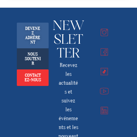
NEW
DEVENE
Z
SLET
ADHÉRE
NT
TER
NOUS
SOUTENI
R
Recevez
les
CONTACT
EZ-NOUS
actualité
s et
suivez
les
événeme
nts et les
nouveaut