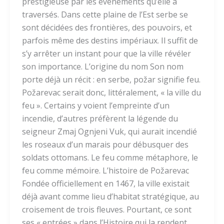
prestigieuse par les événements qu’elle a
traversés. Dans cette plaine de l’Est serbe se
sont décidées des frontières, des pouvoirs, et
parfois même des destins impériaux. Il suffit de
s’y arrêter un instant pour que la ville révé­ler
son importance. L’origine du nom Son nom
porte déjà un récit : en serbe, požar signifie feu.
Požarevac serait donc, littéralement, « la ville du
feu ». Certains y voient l’empreinte d’un
incendie, d’autres préfèrent la légende du
seigneur Zmaj Ognjeni Vuk, qui aurait incendié
les roseaux d’un marais pour débusquer des
soldats ottomans. Le feu comme métaphore, le
feu comme mémoire. L’histoire de Požarevac
Fondée officiellement en 1467, la ville existait
déjà avant comme lieu d’habitat stratégique, au
croisement de trois fleuves. Pourtant, ce sont
ses « entrées » dans l’Histoire qui la rendent