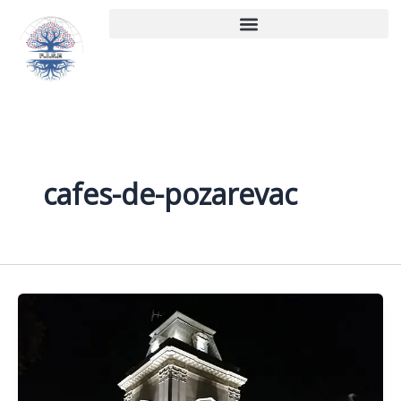
Aller
au
contenu
cafes-de-pozarevac