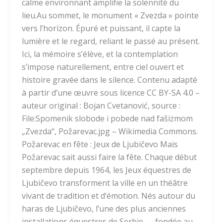
calme environnant amplifie la solennité du
lieu.Au sommet, le monument « Zvezda » pointe
vers l’horizon. Épuré et puissant, il capte la
lumière et le regard, reliant le passé au présent.
Ici, la mémoire s’élève, et la contemplation
s’impose naturellement, entre ciel ouvert et
histoire gravée dans le silence. Contenu adapté
à partir d’une œuvre sous licence CC BY-SA 4.0 –
auteur original : Bojan Cvetanović, source :
File:Spomenik slobode i pobede nad fašizmom
„Zvezda“, Požarevac.jpg – Wikimedia Commons.
Požarevac en fête : Jeux de Ljubičevo Mais
Požarevac sait aussi faire la fête. Chaque début
septembre depuis 1964, les Jeux équestres de
Ljubičevo transforment la ville en un théâtre
vivant de tradition et d’émotion. Nés autour du
haras de Ljubičevo, l’une des plus anciennes
installations équestres de Serbie — fondée au