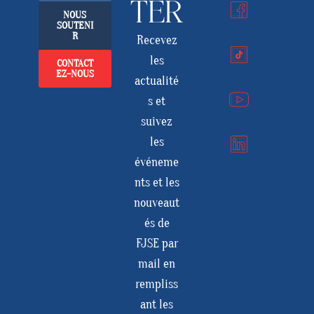
TER
NOUS
SOUTENI
R
Recevez
les
CONTACT
EZ-NOUS
actualité
s et
suivez
les
événeme
nts et les
nouveaut
és de
FJSE par
mail en
rempliss
ant les