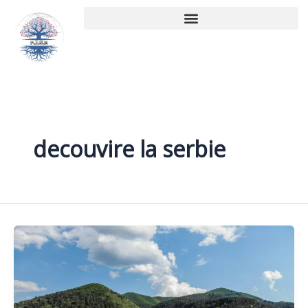
Aller
au
contenu
decouvire la serbie