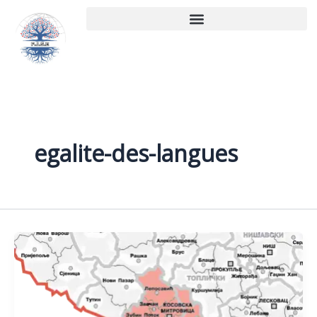
Aller
au
contenu
egalite-des-langues