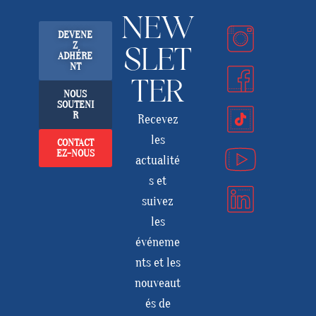
NEW
DEVENE
Z
SLET
ADHÉRE
NT
TER
NOUS
SOUTENI
R
Recevez
les
CONTACT
EZ-NOUS
actualité
s et
suivez
les
événeme
nts et les
nouveaut
és de