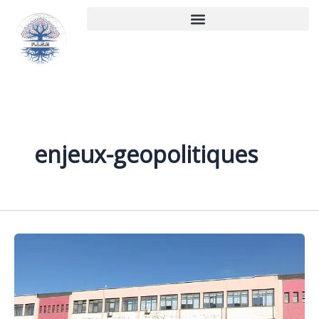
Aller
au
contenu
enjeux-geopolitiques