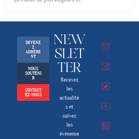
NEW
DEVENE
Z
SLET
ADHÉRE
NT
TER
NOUS
SOUTENI
R
Recevez
les
CONTACT
EZ-NOUS
actualité
s et
suivez
les
événeme