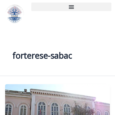
Aller
au
contenu
forterese-sabac