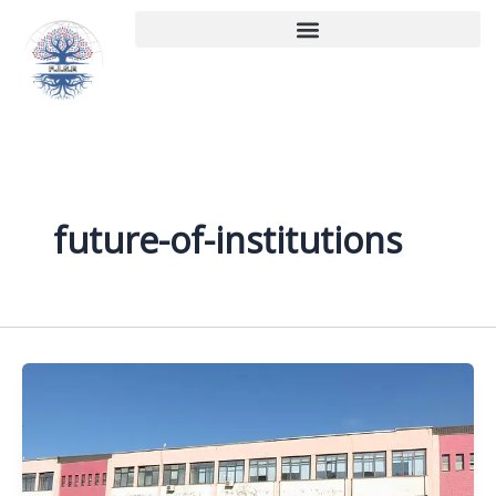
Aller
au
contenu
future-of-institutions