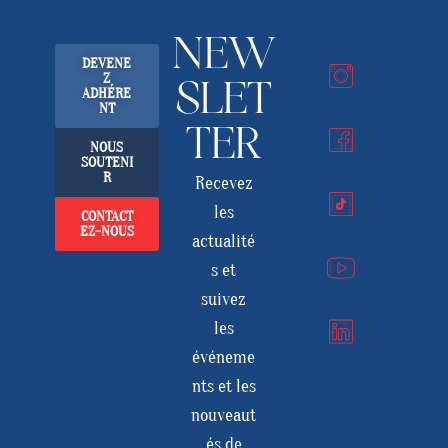
NEW
DEVENE
Z
SLET
ADHÉRE
NT
TER
NOUS
SOUTENI
R
Recevez
les
CONTACT
EZ-NOUS
actualité
s et
suivez
les
événeme
nts et les
nouveaut
és de