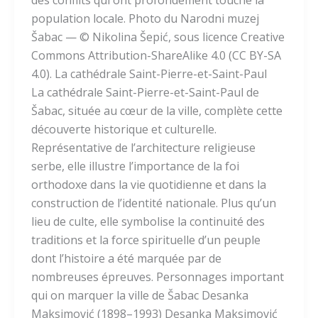
des conflits qui ont profondément touché la
population locale. Photo du Narodni muzej
Šabac — © Nikolina Šepić, sous licence Creative
Commons Attribution-ShareAlike 4.0 (CC BY-SA
4.0). La cathédrale Saint-Pierre-et-Saint-Paul
La cathédrale Saint-Pierre-et-Saint-Paul de
Šabac, située au cœur de la ville, complète cette
découverte historique et culturelle.
Représentative de l’architecture religieuse
serbe, elle illustre l’importance de la foi
orthodoxe dans la vie quotidienne et dans la
construction de l’identité nationale. Plus qu’un
lieu de culte, elle symbolise la continuité des
traditions et la force spirituelle d’un peuple
dont l’histoire a été marquée par de
nombreuses épreuves. Personnages important
qui on marquer la ville de Šabac Desanka
Maksimović (1898–1993) Desanka Maksimović