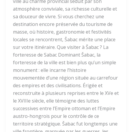
ville au charme provincial séduit par son
atmosphère conviviale, sa richesse culturelle et
sa douceur de vivre. Si vous cherchez une
destination encore préservée du tourisme de
masse, où histoire, gastronomie et festivités
locales se rencontrent, Šabac mérite une place
sur votre itinéraire. Que visiter à Šabac ? La
forteresse de Sabac Dominant Šabac, la
forteresse de la ville est bien plus qu’un simple
monument : elle incarne l’histoire
mouvementée d’une région située au carrefour
des empires et des civilisations. Érigée et
reconstruite à plusieurs reprises entre le XVe et
le XVIIIe siècle, elle témoigne des luttes
successives entre l’Empire ottoman et l’Empire
austro-hongrois pour le contrôle de ce
territoire stratégique. Šabac fut longtemps une
ville frontière, marquée par les guerres, les