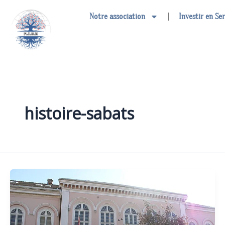
Aller
Notre association
Investir en Se
au
contenu
histoire-sabats