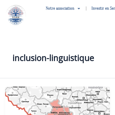
Aller
Notre association
Investir en Se
au
contenu
inclusion-linguistique