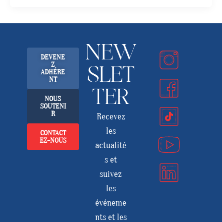
NEW
DEVENE
Z
SLET
ADHÉRE
NT
TER
NOUS
SOUTENI
R
Recevez
les
CONTACT
EZ-NOUS
actualité
s et
suivez
les
événeme
nts et les