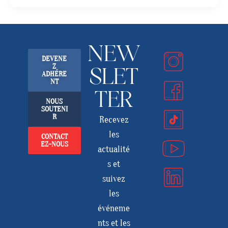
NEW
DEVENE
Z
SLET
ADHÉRE
NT
TER
NOUS
SOUTENI
R
Recevez
les
CONTACT
EZ-NOUS
actualité
s et
suivez
les
événeme
nts et les