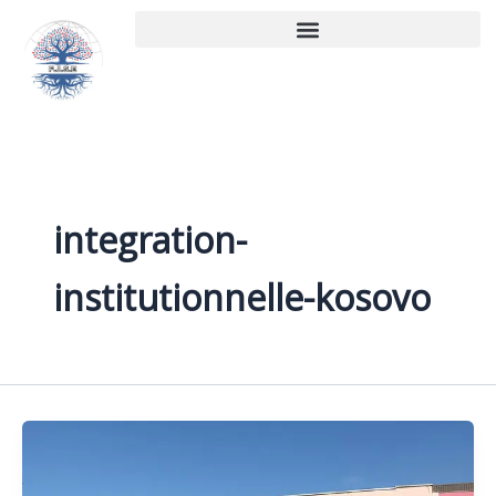
Aller
au
contenu
integration-
institutionnelle-kosovo