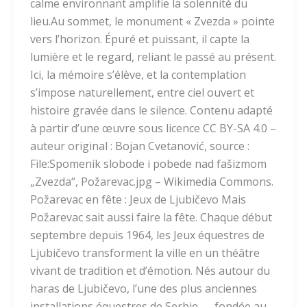
calme environnant amplifie la solennité du
lieu.Au sommet, le monument « Zvezda » pointe
vers l’horizon. Épuré et puissant, il capte la
lumière et le regard, reliant le passé au présent.
Ici, la mémoire s’élève, et la contemplation
s’impose naturellement, entre ciel ouvert et
histoire gravée dans le silence. Contenu adapté
à partir d’une œuvre sous licence CC BY-SA 4.0 –
auteur original : Bojan Cvetanović, source :
File:Spomenik slobode i pobede nad fašizmom
„Zvezda“, Požarevac.jpg – Wikimedia Commons.
Požarevac en fête : Jeux de Ljubičevo Mais
Požarevac sait aussi faire la fête. Chaque début
septembre depuis 1964, les Jeux équestres de
Ljubičevo transforment la ville en un théâtre
vivant de tradition et d’émotion. Nés autour du
haras de Ljubičevo, l’une des plus anciennes
installations équestres de Serbie — fondée au