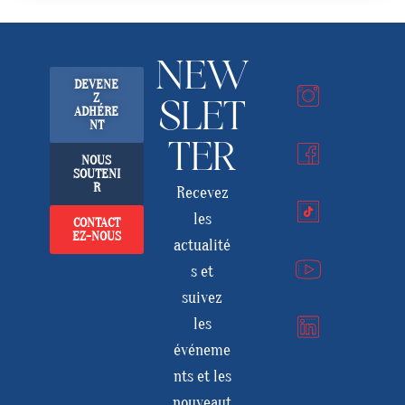
NEW
DEVENE
Z
SLET
ADHÉRE
NT
TER
NOUS
SOUTENI
R
Recevez
les
CONTACT
EZ-NOUS
actualité
s et
suivez
les
événeme
nts et les
nouveaut