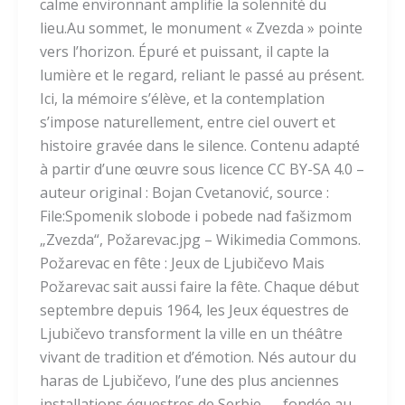
calme environnant amplifie la solennité du
lieu.Au sommet, le monument « Zvezda » pointe
vers l’horizon. Épuré et puissant, il capte la
lumière et le regard, reliant le passé au présent.
Ici, la mémoire s’élève, et la contemplation
s’impose naturellement, entre ciel ouvert et
histoire gravée dans le silence. Contenu adapté
à partir d’une œuvre sous licence CC BY-SA 4.0 –
auteur original : Bojan Cvetanović, source :
File:Spomenik slobode i pobede nad fašizmom
„Zvezda“, Požarevac.jpg – Wikimedia Commons.
Požarevac en fête : Jeux de Ljubičevo Mais
Požarevac sait aussi faire la fête. Chaque début
septembre depuis 1964, les Jeux équestres de
Ljubičevo transforment la ville en un théâtre
vivant de tradition et d’émotion. Nés autour du
haras de Ljubičevo, l’une des plus anciennes
installations équestres de Serbie — fondée au