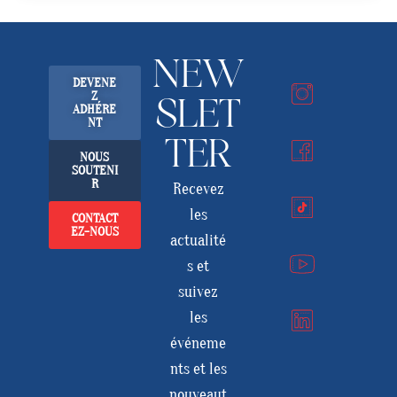
NEW
DEVENE
Z
SLET
ADHÉRE
NT
TER
NOUS
SOUTENI
R
Recevez
les
CONTACT
EZ-NOUS
actualité
s et
suivez
les
événeme
nts et les
nouveaut