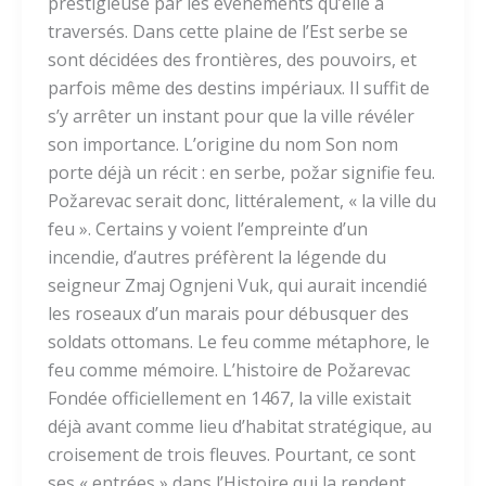
prestigieuse par les événements qu’elle a
traversés. Dans cette plaine de l’Est serbe se
sont décidées des frontières, des pouvoirs, et
parfois même des destins impériaux. Il suffit de
s’y arrêter un instant pour que la ville révé­ler
son importance. L’origine du nom Son nom
porte déjà un récit : en serbe, požar signifie feu.
Požarevac serait donc, littéralement, « la ville du
feu ». Certains y voient l’empreinte d’un
incendie, d’autres préfèrent la légende du
seigneur Zmaj Ognjeni Vuk, qui aurait incendié
les roseaux d’un marais pour débusquer des
soldats ottomans. Le feu comme métaphore, le
feu comme mémoire. L’histoire de Požarevac
Fondée officiellement en 1467, la ville existait
déjà avant comme lieu d’habitat stratégique, au
croisement de trois fleuves. Pourtant, ce sont
ses « entrées » dans l’Histoire qui la rendent