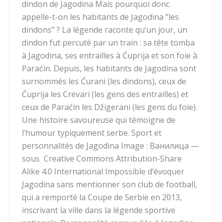
dindon de Jagodina Mais pourquoi donc
appelle-t-on les habitants de Jagodina “les
dindons” ? La légende raconte qu’un jour, un
dindon fut percuté par un train : sa tête tomba
à Jagodina, ses entrailles à Ćuprija et son foie à
Paraćin. Depuis, les habitants de Jagodina sont
surnommés les Ćurani (les dindons), ceux de
Ćuprija les Crevari (les gens des entrailles) et
ceux de Paraćin les Džigerani (les gens du foie).
Une histoire savoureuse qui témoigne de
l’humour typiquement serbe. Sport et
personnalités de Jagodina Image : Ванилица —
sous Creative Commons Attribution-Share
Alike 4.0 International Impossible d’évoquer
Jagodina sans mentionner son club de football,
qui a remporté la Coupe de Serbie en 2013,
inscrivant la ville dans la légende sportive