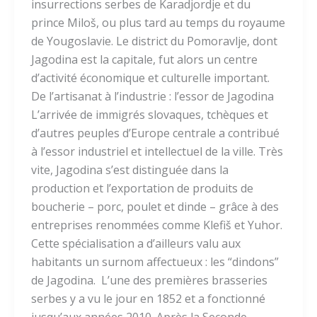
insurrections serbes de Karadjordje et du
prince Miloš, ou plus tard au temps du royaume
de Yougoslavie. Le district du Pomoravlje, dont
Jagodina est la capitale, fut alors un centre
d’activité économique et culturelle important.
De l’artisanat à l’industrie : l’essor de Jagodina
L’arrivée de immigrés slovaques, tchèques et
d’autres peuples d’Europe centrale a contribué
à l’essor industriel et intellectuel de la ville. Très
vite, Jagodina s’est distinguée dans la
production et l’exportation de produits de
boucherie – porc, poulet et dinde – grâce à des
entreprises renommées comme Klefiš et Yuhor.
Cette spécialisation a d’ailleurs valu aux
habitants un surnom affectueux : les “dindons”
de Jagodina. L’une des premières brasseries
serbes y a vu le jour en 1852 et a fonctionné
jusqu’aux années 2010. Après la Seconde