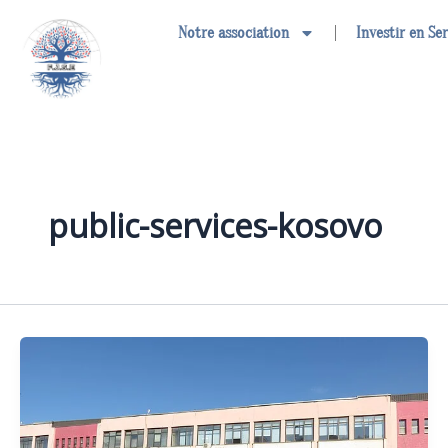
Aller
Notre association
Investir en Se
au
contenu
public-services-kosovo