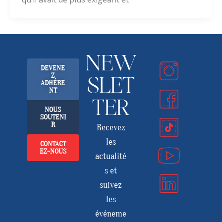
NEW
DEVENE
Z
SLET
ADHÉRE
NT
TER
NOUS
SOUTENI
R
Recevez
les
CONTACT
EZ-NOUS
actualité
s et
suivez
les
événeme