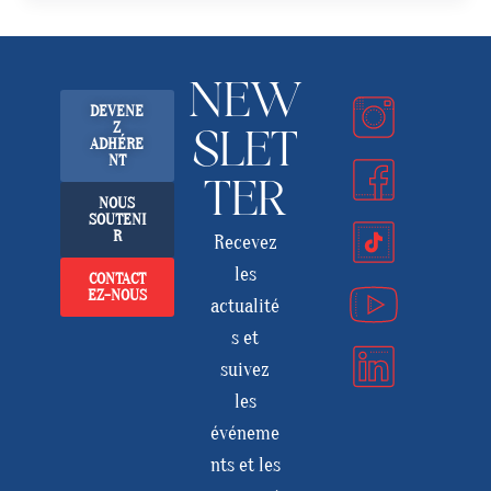
NEW
DEVENE
Z
SLET
ADHÉRE
NT
TER
NOUS
SOUTENI
R
Recevez
les
CONTACT
EZ-NOUS
actualité
s et
suivez
les
événeme
nts et les