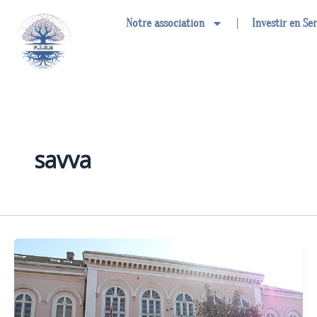
Aller
Notre association
Investir en Se
au
contenu
savva