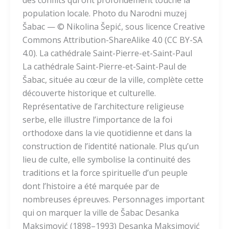
des conflits qui ont profondément touché la
population locale. Photo du Narodni muzej
Šabac — © Nikolina Šepić, sous licence Creative
Commons Attribution-ShareAlike 4.0 (CC BY-SA
4.0). La cathédrale Saint-Pierre-et-Saint-Paul
La cathédrale Saint-Pierre-et-Saint-Paul de
Šabac, située au cœur de la ville, complète cette
découverte historique et culturelle.
Représentative de l’architecture religieuse
serbe, elle illustre l’importance de la foi
orthodoxe dans la vie quotidienne et dans la
construction de l’identité nationale. Plus qu’un
lieu de culte, elle symbolise la continuité des
traditions et la force spirituelle d’un peuple
dont l’histoire a été marquée par de
nombreuses épreuves. Personnages important
qui on marquer la ville de Šabac Desanka
Maksimović (1898–1993) Desanka Maksimović