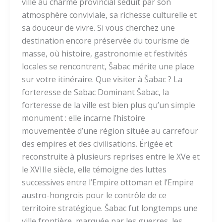
ville au charme provincial séduit par son
atmosphère conviviale, sa richesse culturelle et
sa douceur de vivre. Si vous cherchez une
destination encore préservée du tourisme de
masse, où histoire, gastronomie et festivités
locales se rencontrent, Šabac mérite une place
sur votre itinéraire. Que visiter à Šabac ? La
forteresse de Sabac Dominant Šabac, la
forteresse de la ville est bien plus qu’un simple
monument : elle incarne l’histoire
mouvementée d’une région située au carrefour
des empires et des civilisations. Érigée et
reconstruite à plusieurs reprises entre le XVe et
le XVIIIe siècle, elle témoigne des luttes
successives entre l’Empire ottoman et l’Empire
austro-hongrois pour le contrôle de ce
territoire stratégique. Šabac fut longtemps une
ville frontière, marquée par les guerres, les