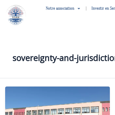
Aller
Notre association
Investir en Se
au
contenu
sovereignty-and-jurisdicti