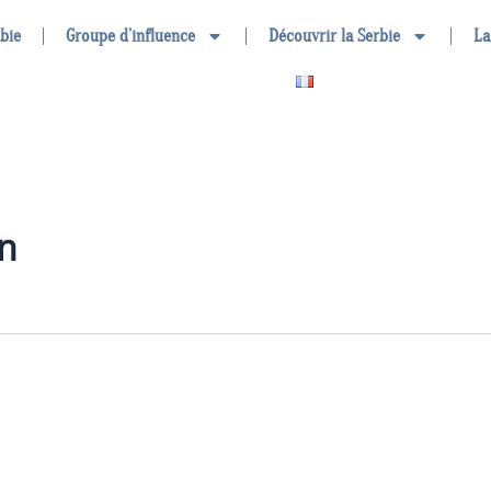
rbie
Groupe d’influence
Découvrir la Serbie
La
on