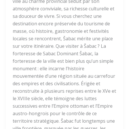
ville au charme provincial séduit par son
atmosphère conviviale, sa richesse culturelle et
sa douceur de vivre. Si vous cherchez une
destination encore préservée du tourisme de
masse, où histoire, gastronomie et festivités
locales se rencontrent, Šabac mérite une place
sur votre itinéraire. Que visiter à Šabac ? La
forteresse de Sabac Dominant Šabac, la
forteresse de la ville est bien plus qu’un simple
monument : elle incarne l’histoire
mouvementée d’une région située au carrefour
des empires et des civilisations. Érigée et
reconstruite à plusieurs reprises entre le XVe et
le XVIIIe siècle, elle témoigne des luttes
successives entre l’Empire ottoman et l’Empire
austro-hongrois pour le contrôle de ce
territoire stratégique. Šabac fut longtemps une
ville frontière, marquée par les guerres, les