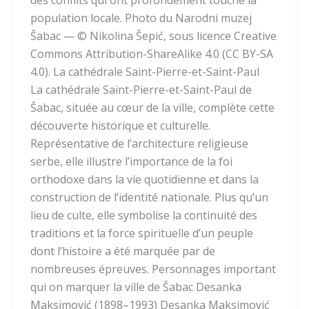
des conflits qui ont profondément touché la
population locale. Photo du Narodni muzej
Šabac — © Nikolina Šepić, sous licence Creative
Commons Attribution-ShareAlike 4.0 (CC BY-SA
4.0). La cathédrale Saint-Pierre-et-Saint-Paul
La cathédrale Saint-Pierre-et-Saint-Paul de
Šabac, située au cœur de la ville, complète cette
découverte historique et culturelle.
Représentative de l’architecture religieuse
serbe, elle illustre l’importance de la foi
orthodoxe dans la vie quotidienne et dans la
construction de l’identité nationale. Plus qu’un
lieu de culte, elle symbolise la continuité des
traditions et la force spirituelle d’un peuple
dont l’histoire a été marquée par de
nombreuses épreuves. Personnages important
qui on marquer la ville de Šabac Desanka
Maksimović (1898–1993) Desanka Maksimović