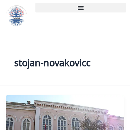
Aller
au
contenu
stojan-novakovicc