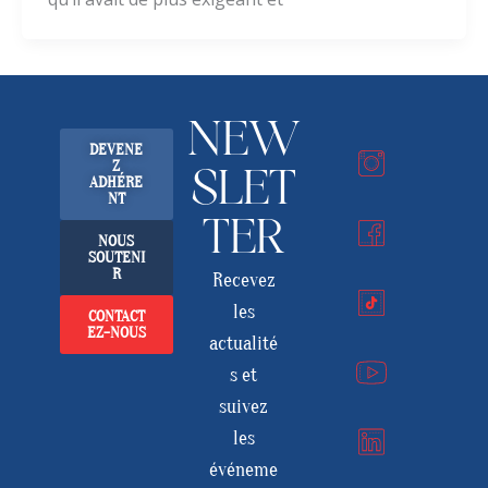
NEW
DEVENE
Z
SLET
ADHÉRE
NT
TER
NOUS
SOUTENI
R
Recevez
les
CONTACT
EZ-NOUS
actualité
s et
suivez
les
événeme