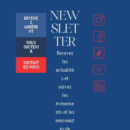
NEW
DEVENE
Z
SLET
ADHÉRE
NT
TER
NOUS
SOUTENI
R
Recevez
les
CONTACT
EZ-NOUS
actualité
s et
suivez
les
événeme
nts et les
nouveaut
és de