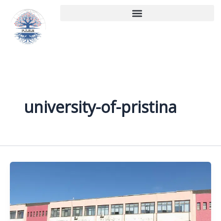
Aller
au
contenu
university-of-pristina