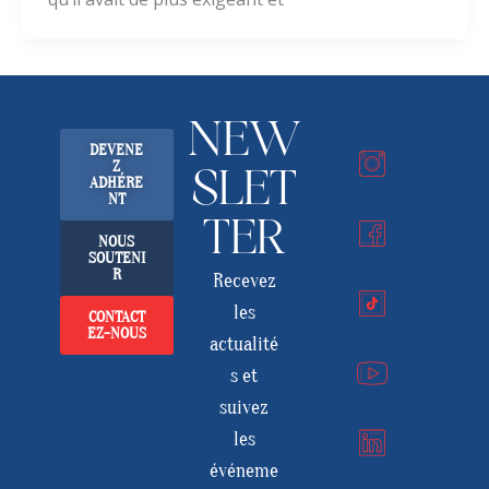
NEW
DEVENE
Z
SLET
ADHÉRE
NT
TER
NOUS
SOUTENI
R
Recevez
les
CONTACT
EZ-NOUS
actualité
s et
suivez
les
événeme