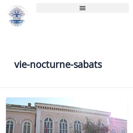
Aller
au
contenu
vie-nocturne-sabats