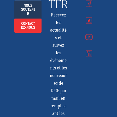
TER
NOUS
SOUTENI
R
Recevez
les
CONTACT
EZ-NOUS
actualité
s et
suivez
les
événeme
nts et les
nouveaut
és de
FJSE par
mail en
rempliss
ant les