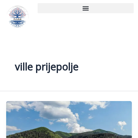
Aller
au
contenu
ville prijepolje