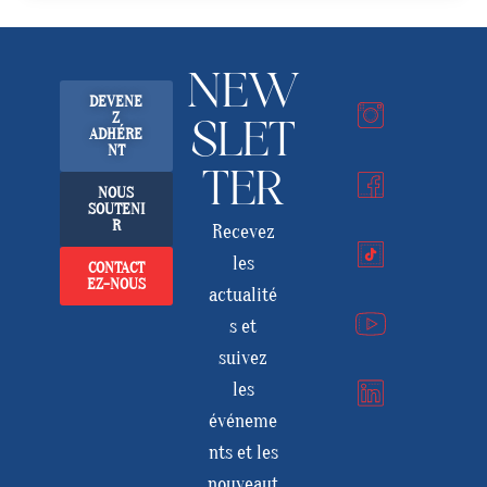
NEW
DEVENE
Z
SLET
ADHÉRE
NT
TER
NOUS
SOUTENI
R
Recevez
les
CONTACT
EZ-NOUS
actualité
s et
suivez
les
événeme
nts et les
nouveaut