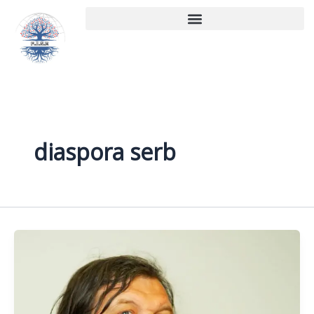
Aller
au
contenu
diaspora serb