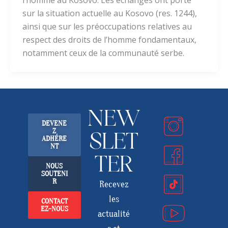
l’homme au Kosovo. Les échanges ont porté
sur la situation actuelle au Kosovo (res. 1244),
ainsi que sur les préoccupations relatives au
respect des droits de l’homme fondamentaux,
notamment ceux de la communauté serbe.
NEW
DEVENE
Z
SLET
ADHÉRE
NT
TER
NOUS
SOUTENI
R
Recevez
les
CONTACT
EZ-NOUS
actualité