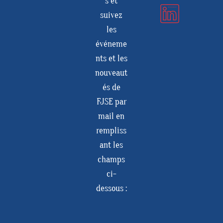
s et
suivez
les
événeme
nts et les
nouveaut
és de
FJSE par
mail en
rempliss
ant les
champs
ci-
dessous :