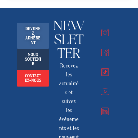
NEW
DEVENE
Z
SLET
ADHÉRE
NT
TER
NOUS
SOUTENI
R
Recevez
les
CONTACT
EZ-NOUS
actualité
s et
suivez
les
événeme
nts et les
nouveaut