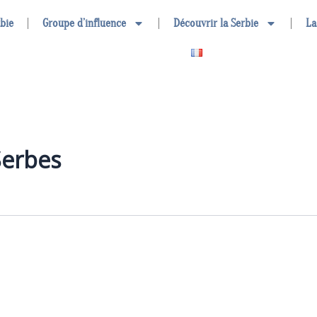
rbie
Groupe d’influence
Découvrir la Serbie
La
Serbes