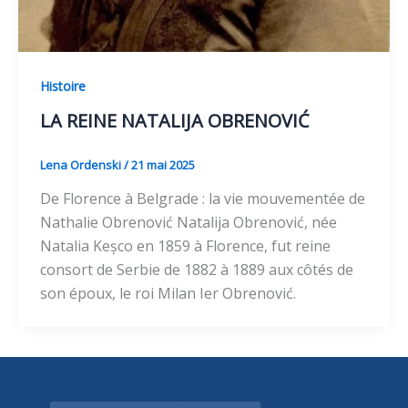
Histoire
LA REINE NATALIJA OBRENOVIĆ
Lena Ordenski
/
21 mai 2025
De Florence à Belgrade : la vie mouvementée de
Nathalie Obrenović Natalija Obrenović, née
Natalia Keșco en 1859 à Florence, fut reine
consort de Serbie de 1882 à 1889 aux côtés de
son époux, le roi Milan Ier Obrenović.