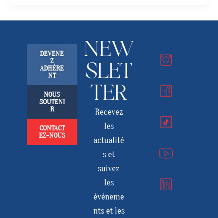
NEW
DEVENE
Z
SLET
ADHÉRE
NT
TER
NOUS
SOUTENI
R
Recevez
les
CONTACT
EZ-NOUS
actualité
s et
suivez
les
événeme
nts et les