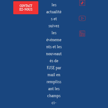
les
CONTACT
EZ-NOUS
actualité
s et
suivez
les
événeme
nts et les
nouveaut
és de
FJSE par
mail en
rempliss
ant les
champs
ci-