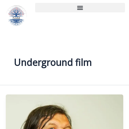
Aller
au
contenu
Underground film