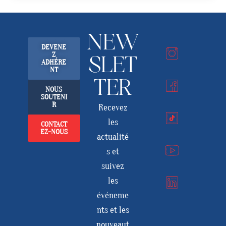
NEW
DEVENE
Z
SLET
ADHÉRE
NT
TER
NOUS
SOUTENI
R
Recevez
les
CONTACT
EZ-NOUS
actualité
s et
suivez
les
événeme
nts et les
nouveaut