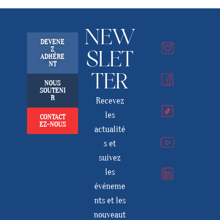
NEW
DEVENE
Z
SLET
ADHÉRE
NT
TER
NOUS
SOUTENI
R
Recevez
les
CONTACT
EZ-NOUS
actualité
s et
suivez
les
événeme
nts et les
nouveaut