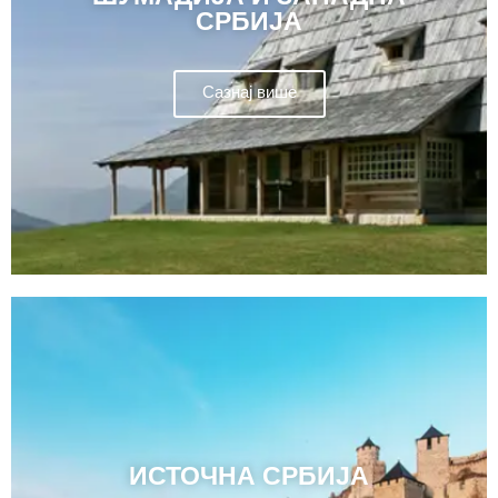
СРБИЈА
Сазнај више
ИСТОЧНА СРБИЈА