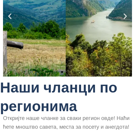
Национални парк Ђердап, смештен уз Дунав
у Србији, познат је по импресивним
клисурама, богатом биодиверзитету и
археолошким локалитетима, укључујући
остатке древне винчанске цивилизације.
Сазнај више
Наши чланци по
регионима
Откријте наше чланке за сваки регион овде!
Наћи
ћете мноштво савета, места за посету и анегдота!