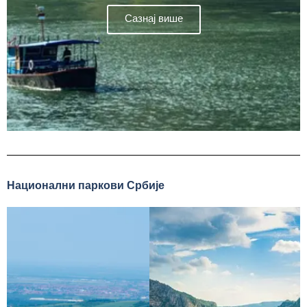
Сазнај више
Национални паркови Србије
Национални парк
Ђердап