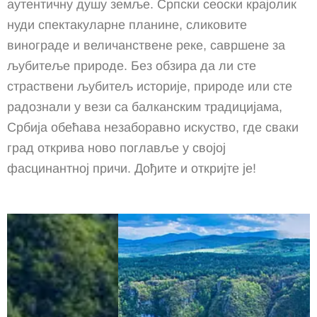
аутентичну душу земље.
Српски сеоски крајолик
нуди спектакуларне планине, сликовите
винограде и величанствене реке, савршене за
љубитеље природе. Без обзира да ли сте
страствени љубитељ историје, природе или сте
радознали у вези са балканским традицијама,
Србија обећава незаборавно искуство, где сваки
град открива ново поглавље у својој
фасцинантној причи.
Дођите и откријте је!