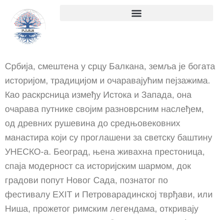
Skip
to
content
Србија, смештена у срцу Балкана, земља је богата
историјом, традицијом и очаравајућим пејзажима.
Као раскрсница између Истока и Запада, она
очарава путнике својим разноврсним наслеђем,
од древних рушевина до средњовековних
манастира који су проглашени за светску баштину
УНЕСКО-а.
Београд, њена живахна престоница,
спаја модерност са историјским шармом, док
градови попут Новог Сада, познатог по
фестивалу EXIT и Петроварадинској тврђави, или
Ниша, прожетог римским легендама, откривају