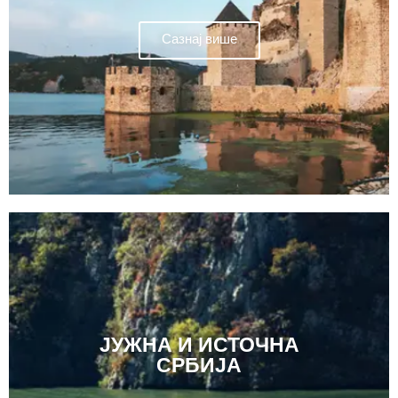
Сазнај више
ЈУЖНА И ИСТОЧНА
СРБИЈА