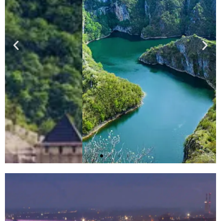
Кањон Увца
Река прати кривину дуж планина Нинаје и
Пометеника, и пролази кроз Тузиње, Расно,
Драгојловиће и Градац.
Decouvrez plus