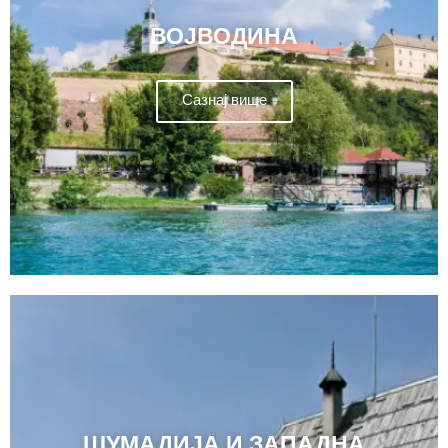
ВОЈВОДИНА
Сазнај више
ШУМАДИЈА И ЗАПАДНА