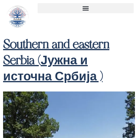
Skip
to
content
Southern and eastern
Serbia (
Јужна и
источна Србија
)